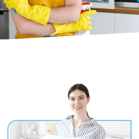
Ville
*
Code postal
*
Service(s) souhaité(s)
*
Maintien à domicile
Aide ménagère
Garde d'enfants
Jardinage
Petits travaux de bricolage