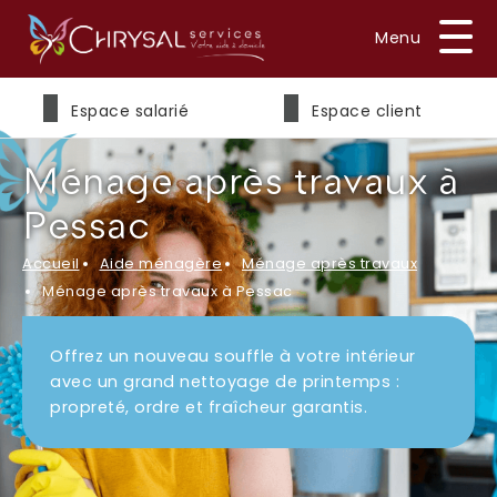
Prénom
*
Espace salarié
Espace client
Ménage après travaux à
Nom
*
Pessac
Accueil
Aide ménagère
Ménage après travaux
Ménage après travaux à Pessac
E-mail
*
Offrez un nouveau souffle à votre intérieur
avec un grand nettoyage de printemps :
propreté, ordre et fraîcheur garantis.
Téléphone
*