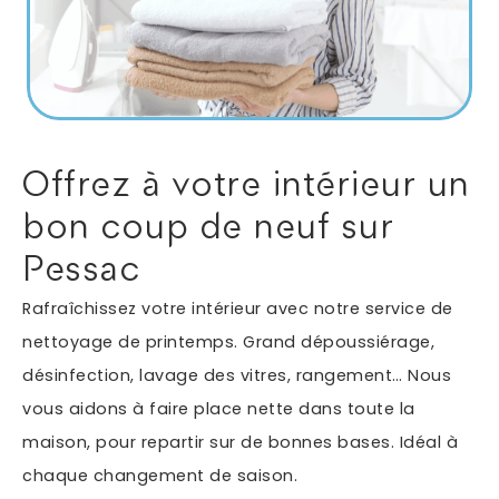
Autres services
Informations supplémentaires du besoin
Offrez à votre intérieur un
bon coup de neuf sur
Pessac
Rafraîchissez votre intérieur avec notre service de
nettoyage de printemps. Grand dépoussiérage,
désinfection, lavage des vitres, rangement… Nous
En soumettant ce formulaire, j'accepte que les
vous aidons à faire place nette dans toute la
informations saisies soient exploitées dans le cadre
*
de ma demande.
maison, pour repartir sur de bonnes bases. Idéal à
chaque changement de saison.