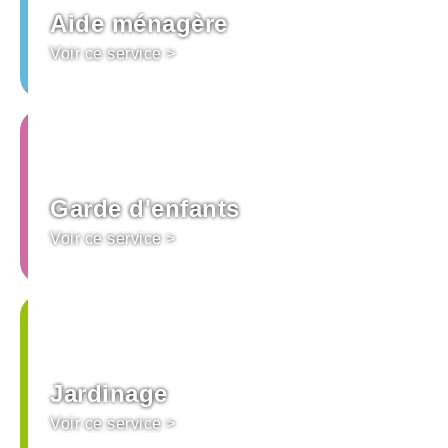
Aide ménagère
Voir ce service >
Garde d'enfants
Voir ce service >
Jardinage
Voir ce service >