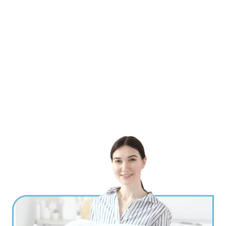
Ville
*
Code postal
*
Service(s) souhaité(s)
*
Maintien à domicile
Aide ménagère
Garde d'enfants
Jardinage
Petits travaux de bricolage
Autres services