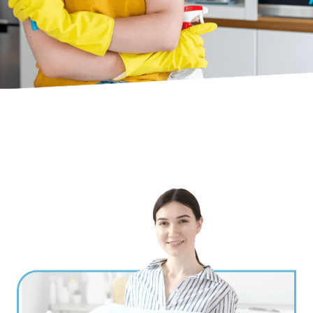
Ville
*
Code postal
*
Service(s) souhaité(s)
*
Maintien à domicile
Aide ménagère
Garde d'enfants
Jardinage
Petits travaux de bricolage