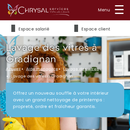
Prénom
*
Espace salarié
Espace client
Lavage des vitres à
Nom
*
Gradignan
Accueil
Aide ménagère
Lavage des vitres
Lavage des vitres à Gradignan
E-mail
*
Offrez un nouveau souffle à votre intérieur
avec un grand nettoyage de printemps :
propreté, ordre et fraîcheur garantis.
Téléphone
*