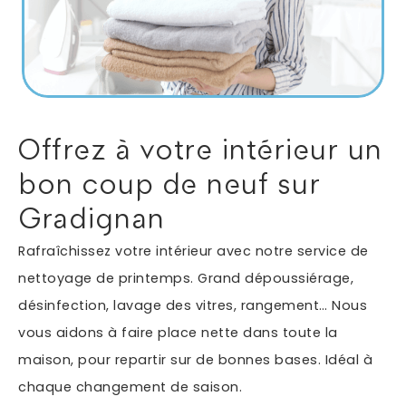
Autres services
Informations supplémentaires du besoin
Offrez à votre intérieur un
bon coup de neuf sur
Gradignan
Rafraîchissez votre intérieur avec notre service de
nettoyage de printemps. Grand dépoussiérage,
désinfection, lavage des vitres, rangement… Nous
En soumettant ce formulaire, j'accepte que les
vous aidons à faire place nette dans toute la
informations saisies soient exploitées dans le cadre
*
de ma demande.
maison, pour repartir sur de bonnes bases. Idéal à
chaque changement de saison.