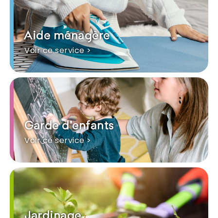
Aide ménagère
Voir ce service >
Garde d'enfants
Voir ce service >
Jardinage