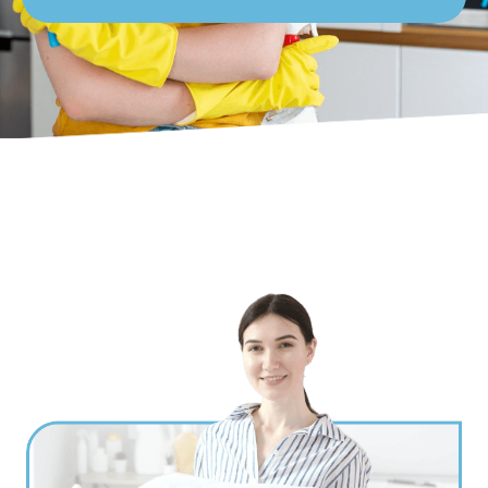
Ville
*
Code postal
*
Service(s) souhaité(s)
*
Maintien à domicile
Aide ménagère
Garde d'enfants
Jardinage
Petits travaux de bricolage