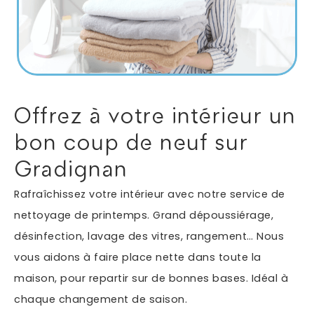
Autres services
Informations supplémentaires du besoin
Offrez à votre intérieur un
bon coup de neuf sur
Gradignan
Rafraîchissez votre intérieur avec notre service de
nettoyage de printemps. Grand dépoussiérage,
désinfection, lavage des vitres, rangement… Nous
En soumettant ce formulaire, j'accepte que les
vous aidons à faire place nette dans toute la
informations saisies soient exploitées dans le cadre
*
de ma demande.
maison, pour repartir sur de bonnes bases. Idéal à
chaque changement de saison.