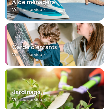
Aide ménagère
Voir ce service >
Garde d'enfants
Voir ce service >
Jardinage
Voir ce service >