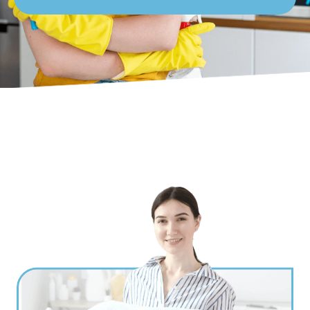
Ville
*
Code postal
*
Service(s) souhaité(s)
*
Maintien à domicile
Aide ménagère
Garde d'enfants
Jardinage
Petits travaux de bricolage