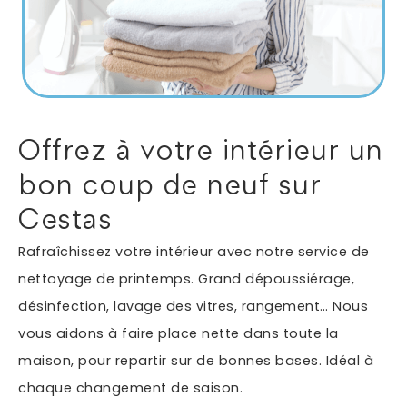
Autres services
Informations supplémentaires du besoin
Offrez à votre intérieur un
bon coup de neuf sur
Cestas
Rafraîchissez votre intérieur avec notre service de
nettoyage de printemps. Grand dépoussiérage,
désinfection, lavage des vitres, rangement… Nous
En soumettant ce formulaire, j'accepte que les
vous aidons à faire place nette dans toute la
informations saisies soient exploitées dans le cadre
*
de ma demande.
maison, pour repartir sur de bonnes bases. Idéal à
chaque changement de saison.