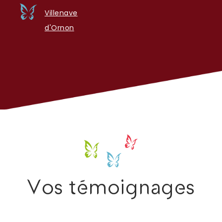
Villenave
d'Ornon
Vos témoignages