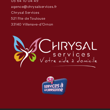
05 64 10 04 49
agence@chrysalservices.fr
Chrysal Services
521 Rte de Toulouse
33140 Villenave-d'Ornon