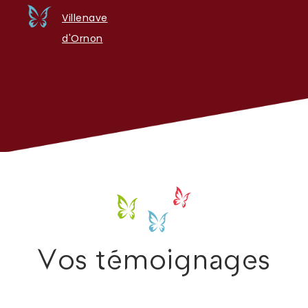
Villenave
d'Ornon
Vos témoignages