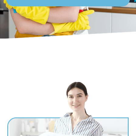
Ville
*
Code postal
*
Service(s) souhaité(s)
*
Maintien à domicile
Aide ménagère
Garde d'enfants
Jardinage
Petits travaux de bricolage