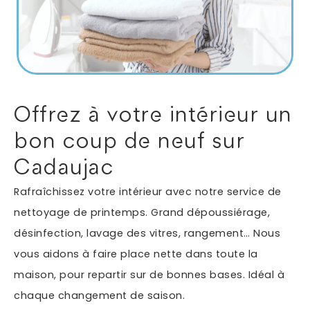
Autres services
Informations supplémentaires du besoin
Offrez à votre intérieur un
bon coup de neuf sur
Cadaujac
Rafraîchissez votre intérieur avec notre service de
nettoyage de printemps. Grand dépoussiérage,
désinfection, lavage des vitres, rangement… Nous
En soumettant ce formulaire, j'accepte que les
vous aidons à faire place nette dans toute la
informations saisies soient exploitées dans le cadre
*
de ma demande.
maison, pour repartir sur de bonnes bases. Idéal à
chaque changement de saison.