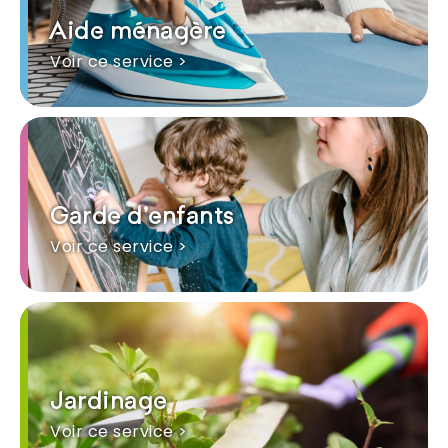
Aide ménagère
Voir ce service >
Garde d'enfants
Voir ce service >
Jardinage
Voir ce service >