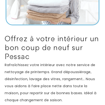
Autres services
Informations supplémentaires du besoin
Offrez à votre intérieur un
bon coup de neuf sur
Pessac
Rafraîchissez votre intérieur avec notre service de
nettoyage de printemps. Grand dépoussiérage,
désinfection, lavage des vitres, rangement… Nous
En soumettant ce formulaire, j'accepte que les
vous aidons à faire place nette dans toute la
informations saisies soient exploitées dans le cadre
*
de ma demande.
maison, pour repartir sur de bonnes bases. Idéal à
chaque changement de saison.