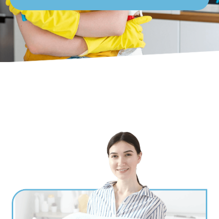
Ville
*
Code postal
*
Service(s) souhaité(s)
*
Maintien à domicile
Aide ménagère
Garde d'enfants
Jardinage
Petits travaux de bricolage