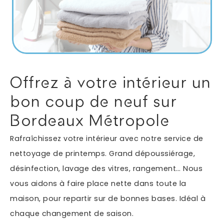
Autres services
Informations supplémentaires du besoin
Offrez à votre intérieur un
bon coup de neuf sur
Bordeaux Métropole
Rafraîchissez votre intérieur avec notre service de
nettoyage de printemps. Grand dépoussiérage,
désinfection, lavage des vitres, rangement… Nous
En soumettant ce formulaire, j'accepte que les
vous aidons à faire place nette dans toute la
informations saisies soient exploitées dans le cadre
*
de ma demande.
maison, pour repartir sur de bonnes bases. Idéal à
chaque changement de saison.