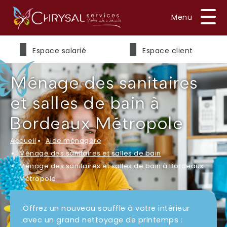
Prénom
*
Espace salarié
Espace client
Ménage des sanitaires
Nom
*
et salles de bain à
Bordeaux Métropole
Accueil
Aide ménagère
E-mail
*
Ménage des sanitaires et salles de bain
Ménage des sanitaires et salles de bain à Bordeaux
Métropole
Téléphone
*
Offrez un nouveau souffle à votre intérieur
avec un grand nettoyage de printemps :