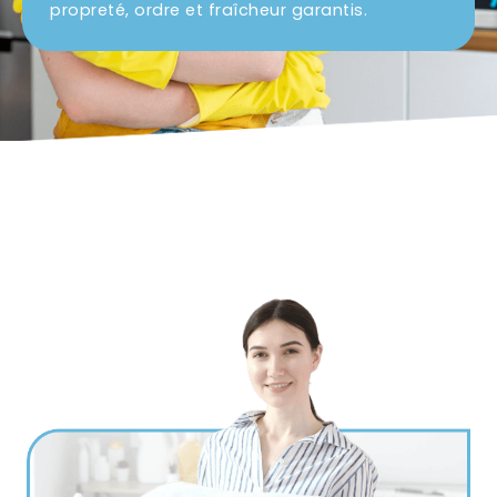
propreté, ordre et fraîcheur garantis.
Ville
*
Code postal
*
Service(s) souhaité(s)
*
Maintien à domicile
Aide ménagère
Garde d'enfants
Jardinage
Petits travaux de bricolage